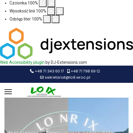
Czcionka
100
%
Wysokość linii
100
%
Odstęp liter
100
%
Web Accessibility plugin
by DJ-Extensions.com
+48 71 343 60 17
+48 71 798 69 12
sekretariat@lo9.wroc.pl