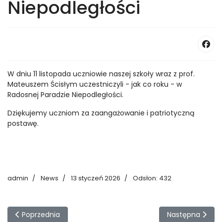
Niepodległości
W dniu 11 listopada uczniowie naszej szkoły wraz z prof.
Mateuszem Ścisłym uczestniczyli - jak co roku - w
Radosnej Paradzie Niepodległości.
Dziękujemy uczniom za zaangażowanie i patriotyczną
postawę.
admin
News
13 styczeń 2026
Odsłon: 432
Poprzednia strona: Uczniowski Okrągły Stół
Następna stron
Poprzednia
Następna