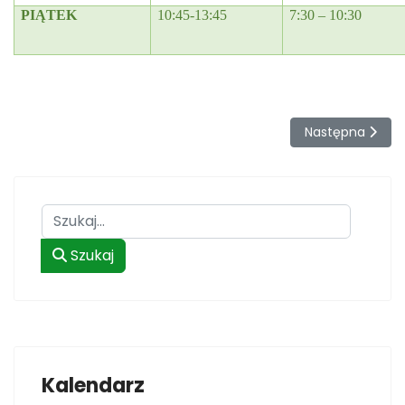
PIĄTEK
10:45-13:45
7:30 – 10:30
Następna stron
Następna
Szukaj
Szukaj
Kalendarz