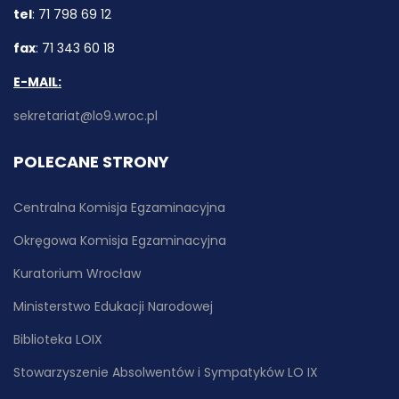
tel
: 71 798 69 12
fax
: 71 343 60 18
E-MAIL:
sekretariat@lo9.wroc.pl
POLECANE STRONY
Centralna Komisja Egzaminacyjna
Okręgowa Komisja Egzaminacyjna
Kuratorium Wrocław
Ministerstwo Edukacji Narodowej
Biblioteka LOIX
Stowarzyszenie Absolwentów i Sympatyków LO IX