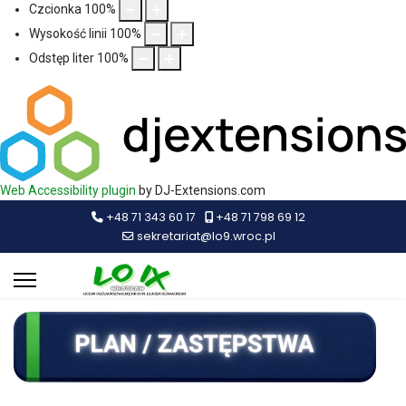
Czcionka
100
%
Wysokość linii
100
%
Odstęp liter
100
%
Web Accessibility plugin
by DJ-Extensions.com
+48 71 343 60 17
+48 71 798 69 12
sekretariat@lo9.wroc.pl