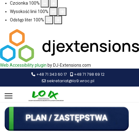
Czcionka
100
%
Wysokość linii
100
%
Odstęp liter
100
%
Web Accessibility plugin
by DJ-Extensions.com
+48 71 343 60 17
+48 71 798 69 12
sekretariat@lo9.wroc.pl