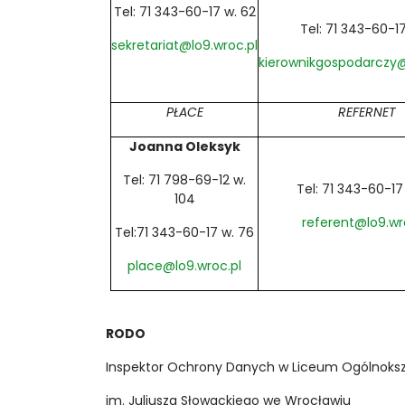
Tel: 71 343-60-17 w. 62
Tel: 71 343-60-1
sekretariat@lo9.wroc.pl
kierownikgospodarczy@
PŁACE
REFERNET
Joanna Oleksyk
Tel: 71 798-69-12 w.
Tel: 71 343-60-17
104
referent@lo9.wr
Tel:71 343-60-17 w. 76
place@lo9.wroc.pl
RODO
Inspektor Ochrony Danych w Liceum Ogólnoksz
im. Juliusza Słowackiego we Wrocławiu