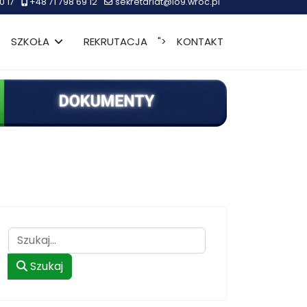
0 17
+48 71 798 69 12
sekretariat@lo9.wroc.pl
SZKOŁA
REKRUTACJA
KONTAKT
">
Szukaj
Szukaj