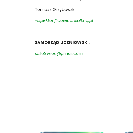
Tomasz Grzybowski
inspektor@coreconsulting.pl
SAMORZĄD UCZNIOWSKI:
su.lo9wroc@gmail.com