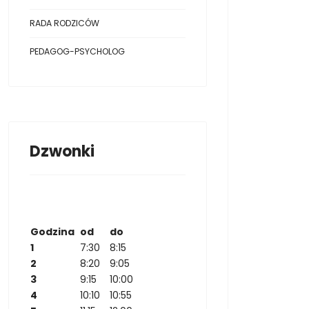
RADA RODZICÓW
PEDAGOG-PSYCHOLOG
Dzwonki
Godzina
od
do
1
7:30
8:15
2
8:20
9:05
3
9:15
10:00
4
10:10
10:55