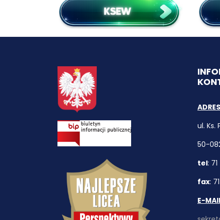
INF
KON
ADRES
ul. Ks.
50-08
tel
: 7
fax
: 7
E-MAI
sekret