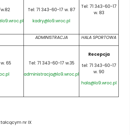
Tel: 71 343-60-17
7w.82
Tel: 71 343-60-17 w. 87
w. 83
lo9.wroc.pl
kadry@lo9.wroc.pl
ADMINISTRACJA
HALA SPORTOWA
Recepcja
 w. 65
Tel: 71 343-60-17 w.35
tel: 71 343-60-17
w. 90
oc.pl
administracja@lo9.wroc.pl
hala@lo9.wroc.pl
tałcącym nr IX