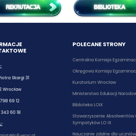
ORMACJE
POLECANE STRONY
TAKTOWE
Centralna Komisja Egzaminac
:
Okręgowa Komisja Egzaminac
 Piotra Skargi 31
Kuratorium Wrocław
2 Wrocław
Ministerstwo Edukacji Narodo
1 798 69 12
Biblioteka LOIX
1 343 60 18
Stowarzyszenie Absolwentów 
Sympatyków LO IX
L:
Nauczanie zdalne dla uczniów
ariat@lo9.wroc.pl