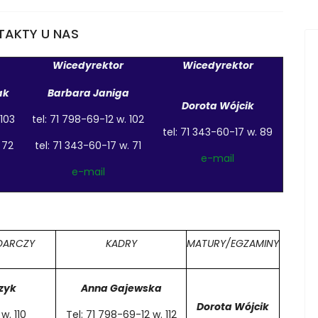
TAKTY U NAS
Wicedyrektor
Wicedyrektor
ak
Barbara Janiga
Dorota Wójcik
 103
tel: 71 798-69-12 w. 102
tel: 71 343-60-17 w. 89
 72
tel: 71 343-60-17 w. 71
e-mail
e-mail
DARCZY
KADRY
MATURY/EGZAMINY
zyk
Anna Gajewska
Dorota Wójcik
w. 110
Tel: 71 798-69-12 w. 112