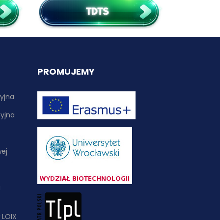
PROMUJEMY
yjna
yjna
wej
i
 LOIX