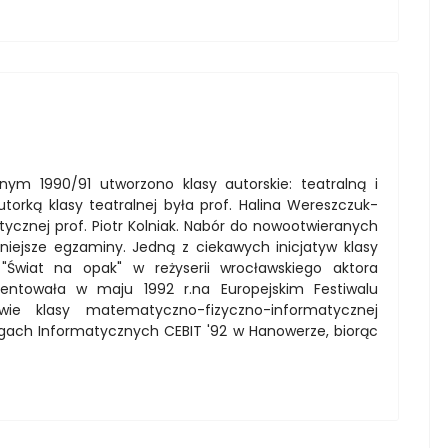
ym 1990/91 utworzono klasy autorskie: teatralną i
rką klasy teatralnej była prof. Halina Wereszczuk-
ycznej prof. Piotr Kolniak. Nabór do nowootwieranych
niejsze egzaminy. Jedną z ciekawych inicjatyw klasy
 "Świat na opak" w reżyserii wrocławskiego aktora
zentowała w maju 1992 r.na Europejskim Festiwalu
wie klasy matematyczno-fizyczno-informatycznej
argach Informatycznych CEBIT '92 w Hanowerze, biorąc