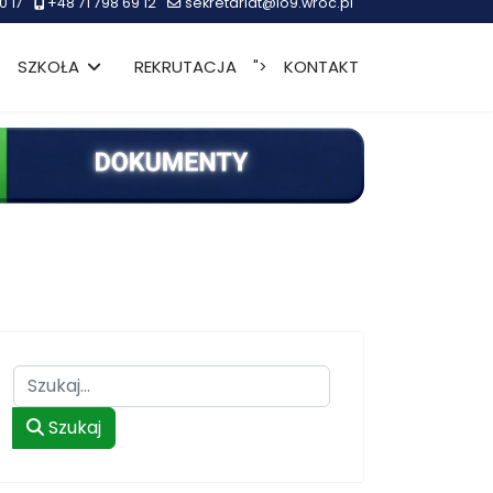
0 17
+48 71 798 69 12
sekretariat@lo9.wroc.pl
SZKOŁA
REKRUTACJA
KONTAKT
">
Szukaj
Szukaj