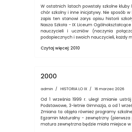
W ostatnich latach powstały szkolne kluby li
chór szkolny i inne inicjatywy. Nie sposób w 
zapis ten stanowi zarys opisu historii sz
Nasza Szkoła - IX Liceum Ogólnokształcące
nauczycieli i uczniów (naczynia połą
podopiecznych i swoich nauczycieli, każdy 
Czytaj więcej: 2010
2000
admin
HISTORIA LO IX
16 marzec 2026
Od 1 września 1999 r. uległ zmianie ustró
Podstawowe, 3-letnie Gimnazja, a od 1 wrze
Zmiana ta objęła również programy szkolne
Egzamin Maturalny - zewnętrzny (pierwsza 
matura zewnętrzna będzie miała miejsce w r