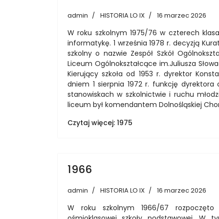
admin
HISTORIA LO IX
16 marzec 2026
W roku szkolnym 1975/76 w czterech klas
informatykę. 1 września 1978 r. decyzją Ku
szkolny o nazwie Zespół Szkół Ogólnokszt
Liceum Ogólnokształcące im.Juliusza Słowa
Kierujący szkoła od 1953 r. dyrektor Kons
dniem 1 sierpnia 1972 r. funkcję dyrektora
stanowiskach w szkolnictwie i ruchu młod
liceum był komendantem Dolnośląskiej Chor
Czytaj więcej: 1975
1966
admin
HISTORIA LO IX
16 marzec 2026
W roku szkolnym 1966/67 rozpoczęto w
ośmioklasowej szkoły podstawowej. W t