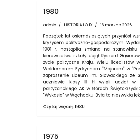
1980
admin
HISTORIA LO IX
16 marzec 2026
Początek lat osiemdziesiątych przyniósł w
kryzysem polityczno-gospodarczym. Wydarz
1981 r. nastąpiła zmiana na stanowisku
kierownictwo szkoły objął Ryszard Gąsiorow
życie polityczne Kraju. Wielu licealist
Waldemarem Fydrychem "Majorem" w "Pomar
zaproszenie Liceum im. Słowackiego ze 
uczniowie klasy III H wzięli udział 
partyzanckiego AK w Górach Świętokrzyskic
"Wykasie" w Wąchocku. Była to niezwykła lekc
Czytaj więcej: 1980
1975