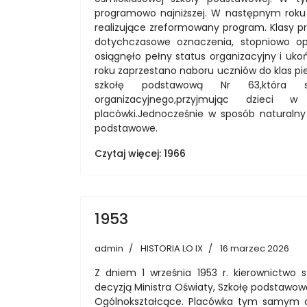
programowo najniższej. W następnym roku 
realizujące zreformowany program. Klasy p
dotychczasowe oznaczenia, stopniowo op
osiągnęło pełny status organizacyjny i uko
roku zaprzestano naboru uczniów do klas p
szkołę podstawową Nr 63,która s
organizacyjnego,przyjmując dzieci
placówki.Jednocześnie w sposób naturalny
podstawowe.
Czytaj więcej: 1966
1953
admin
HISTORIA LO IX
16 marzec 2026
Z dniem 1 września 1953 r. kierownictwo sz
decyzją Ministra Oświaty, Szkołę podstawow
Ogólnokształcące. Placówka tym samym otr