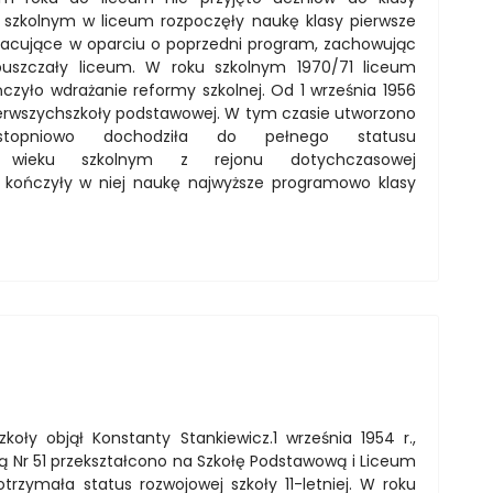
szkolnym w liceum rozpoczęły naukę klasy pierwsze
racujące w oparciu o poprzedni program, zachowując
uszczały liceum. W roku szkolnym 1970/71 liceum
ńczyło wdrażanie reformy szkolnej. Od 1 września 1956
ierwszychszkoły podstawowej. W tym czasie utworzono
topniowo dochodziła do pełnego statusu
 w wieku szkolnym z rejonu dotychczasowej
 kończyły w niej naukę najwyższe programowo klasy
koły objął Konstanty Stankiewicz.1 września 1954 r.,
ą Nr 51 przekształcono na Szkołę Podstawową i Liceum
zymała status rozwojowej szkoły 11-letniej. W roku