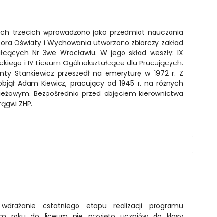
ach trzecich wprowadzono jako przedmiot nauczania
ratora Oświaty i Wychowania utworzono zbiorczy zakład
ałcących Nr 3we Wrocławiu. W jego skład weszły: IX
ckiego i IV Liceum Ogólnokształcące dla Pracujących.
tanty Stankiewicz przeszedł na emeryturę w 1972 r. Z
 objął Adam Kiewicz, pracujący od 1945 r. na różnych
zieżowym. Bezpośrednio przed objęciem kierownictwa
ągwi ZHP.
drażanie ostatniego etapu realizacji programu
ym roku do liceum nie przyjęto uczniów do klasy