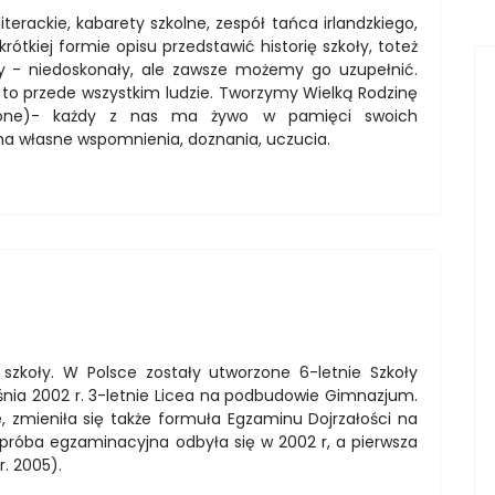
terackie, kabarety szkolne, zespół tańca irlandzkiego,
krótkiej formie opisu przedstawić historię szkoły, toteż
koły - niedoskonały, ale zawsze możemy go uzupełnić.
 to przede wszystkim ludzie. Tworzymy Wielką Rodzinę
czone)- każdy z nas ma żywo w pamięci swoich
ma własne wspomnienia, doznania, uczucia.
j szkoły. W Polsce zostały utworzone 6-letnie Szkoły
śnia 2002 r. 3-letnie Licea na podbudowie Gimnazjum.
, zmieniła się także formuła Egzaminu Dojrzałości na
próba egzaminacyjna odbyła się w 2002 r, a pierwsza
. 2005).