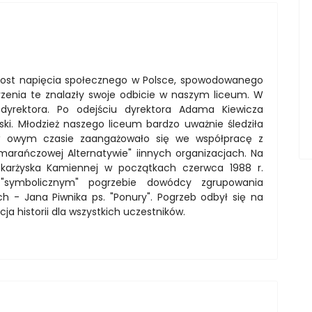
zrost napięcia społecznego w Polsce, spowodowanego
enia te znalazły swoje odbicie w naszym liceum. W
 dyrektora. Po odejściu dyrektora Adama Kiewicza
ski. Młodzież naszego liceum bardzo uważnie śledziła
ów w owym czasie zaangażowało się we współpracę z
ańczowej Alternatywie" iinnych organizacjach. Na
Skarżyska Kamiennej w początkach czerwca 1988 r.
w "symbolicznym" pogrzebie dowódcy zgrupowania
h - Jana Piwnika ps. "Ponury". Pogrzeb odbył się na
ja historii dla wszystkich uczestników.