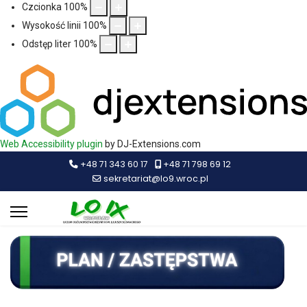
Czcionka
100
%
Wysokość linii
100
%
Odstęp liter
100
%
Web Accessibility plugin
by DJ-Extensions.com
+48 71 343 60 17
+48 71 798 69 12
sekretariat@lo9.wroc.pl