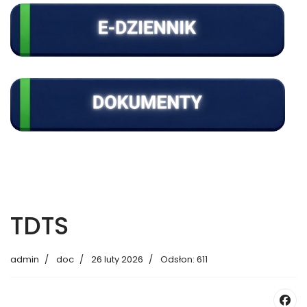
TDTS
admin
doc
26 luty 2026
Odsłon: 611