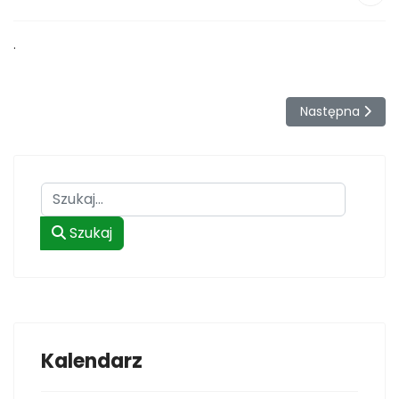
.
Następna stron
Następna
Szukaj
Szukaj
Kalendarz