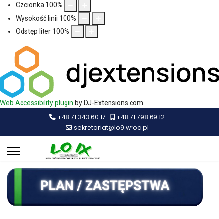
Czcionka
100
%
Wysokość linii
100
%
Odstęp liter
100
%
Web Accessibility plugin
by DJ-Extensions.com
+48 71 343 60 17
+48 71 798 69 12
sekretariat@lo9.wroc.pl