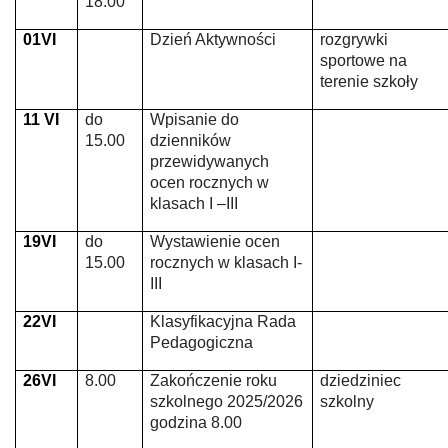
18.00
01VI
Dzień Aktywności
rozgrywki
sportowe na
terenie szkoły
11 VI
do
Wpisanie do
15.00
dzienników
przewidywanych
ocen rocznych w
klasach I –III
19VI
do
Wystawienie ocen
15.00
rocznych w klasach I-
III
22VI
Klasyfikacyjna Rada
Pedagogiczna
26VI
8.00
Zakończenie roku
dziedziniec
szkolnego 2025/2026
szkolny
godzina 8.00