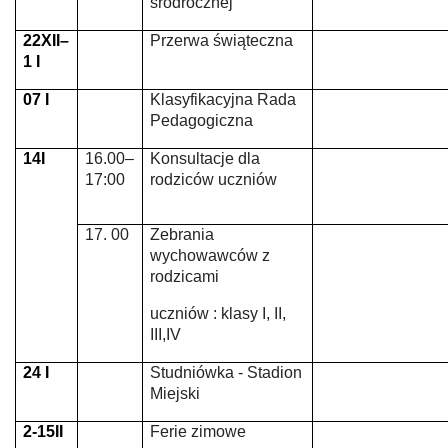
śródrocznej
22XII–
Przerwa świąteczna
1 I
07 I
Klasyfikacyjna Rada
Pedagogiczna
14I
16.00–
Konsultacje dla
17:00
rodziców uczniów
17. 00
Zebrania
wychowawców z
rodzicami
uczniów : klasy I, II,
III,IV
24 I
Studniówka - Stadion
Miejski
2-15II
Ferie zimowe