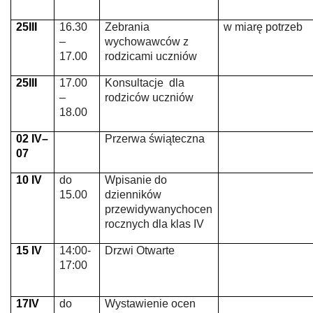
25III
16.30
Zebrania
w miarę potrzeb
–
wychowawców z
17.00
rodzicami
uczniów
25III
17.00
Konsultacje dla
–
rodziców uczniów
18.00
02 IV–
Przerwa świąteczna
07
10 IV
do
Wpisanie do
15.00
dzienników
przewidywanychocen
rocznych dla klas IV
15 IV
14:00-
Drzwi Otwarte
17:00
17IV
do
Wystawienie ocen