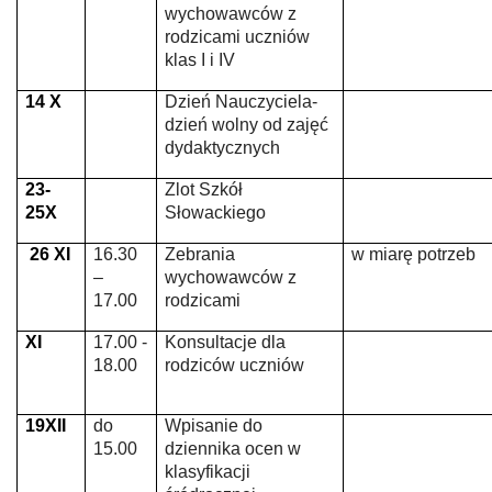
wychowawców z
rodzicami uczniów
klas I i IV
14 X
Dzień Nauczyciela-
dzień wolny od zajęć
dydaktycznych
23-
Zlot Szkół
25X
Słowackiego
26 XI
16.30
Zebrania
w miarę potrzeb
–
wychowawców z
17.00
rodzicami
XI
17.00 -
Konsultacje dla
18.00
rodziców uczniów
19XII
do
Wpisanie do
15.00
dziennika ocen w
klasyfikacji