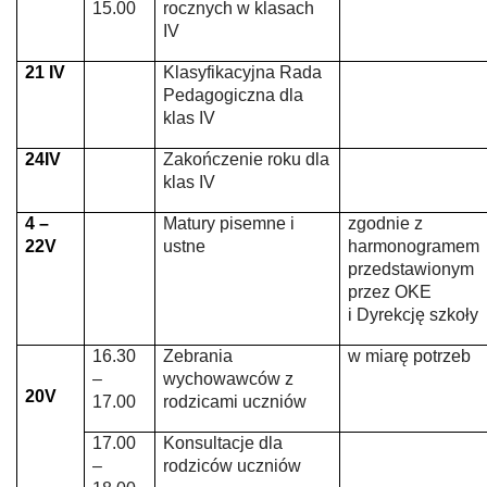
15.00
rocznych w klasach
IV
21 IV
Klasyfikacyjna Rada
Pedagogiczna
dla
klas IV
24IV
Zakończenie roku dla
klas IV
4 –
Matury pisemne i
zgodnie z
22V
ustne
harmonogramem
przedstawionym
przez OKE
i Dyrekcję szkoły
16.30
Zebrania
w miarę potrzeb
–
wychowawców z
20V
17.00
rodzicami
uczniów
17.00
Konsultacje dla
–
rodziców uczniów