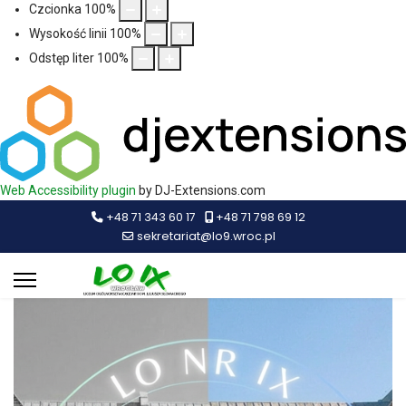
Czcionka
100
%
Wysokość linii
100
%
Odstęp liter
100
%
Web Accessibility plugin
by DJ-Extensions.com
+48 71 343 60 17
+48 71 798 69 12
sekretariat@lo9.wroc.pl