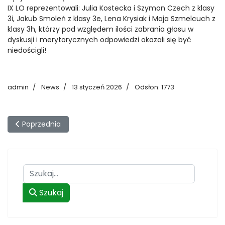
IX LO reprezentowali: Julia Kostecka i Szymon Czech z klasy
3i, Jakub Smoleń z klasy 3e, Lena Krysiak i Maja Szmelcuch z
klasy 3h, którzy pod względem ilości zabrania głosu w
dyskusji i merytorycznych odpowiedzi okazali się być
niedościgli!
admin
News
13 styczeń 2026
Odsłon: 1773
Poprzednia strona: Radosna Parada Niepodległości
Poprzednia
Szukaj
Szukaj