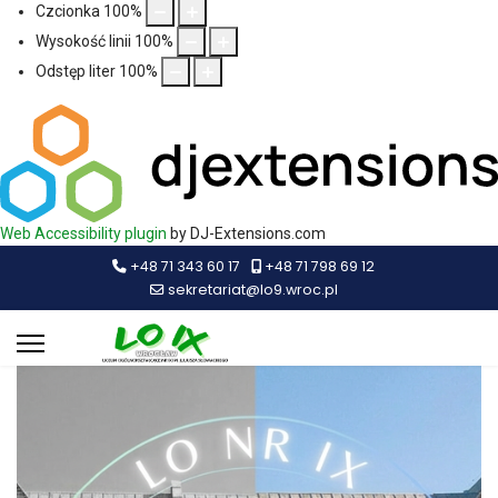
Czcionka
100
%
Wysokość linii
100
%
Odstęp liter
100
%
Web Accessibility plugin
by DJ-Extensions.com
+48 71 343 60 17
+48 71 798 69 12
sekretariat@lo9.wroc.pl