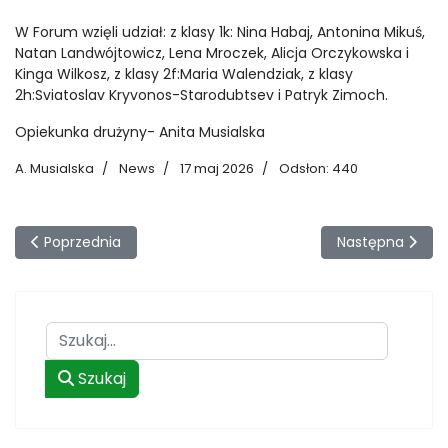
W Forum wzięli udział: z klasy 1k: Nina Habaj, Antonina Mikuś,
Natan Landwójtowicz, Lena Mroczek, Alicja Orczykowska i
Kinga Wilkosz, z klasy 2f:Maria Walendziak, z klasy
2h:Sviatoslav Kryvonos-Starodubtsev i Patryk Zimoch.
Opiekunka drużyny- Anita Musialska
A. Musialska
News
17 maj 2026
Odsłon: 440
Poprzednia strona: Banana Boat + Kameralny Chór Angelus =
Następna strona
Poprzednia
Następna
Szukaj
Szukaj