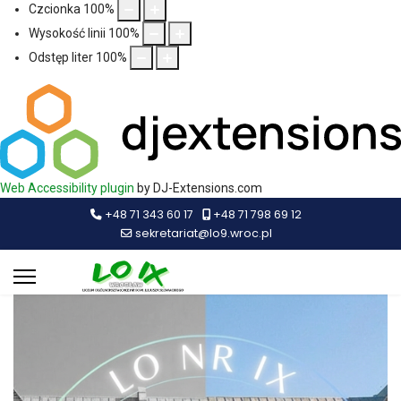
Czcionka
100
%
Wysokość linii
100
%
Odstęp liter
100
%
Web Accessibility plugin
by DJ-Extensions.com
+48 71 343 60 17
+48 71 798 69 12
sekretariat@lo9.wroc.pl