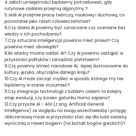
4.Jakich umiejętności będziemy potrzebować, gdy
rutynowe zadania przejmą algorytmy ?
5.Jeśli AI przejmie pracę twórczą, naukową i duchową, co
pozostanie jako rdzeń człowieczeństwa?
6.Czy dzieła AI powinny być oznaczane czy oceniane bez
wiedzy o ich pochodzeniu?
7.Czy sztuczna inteligencja powinna mieć prawa? Czy
powinna mieć obowiązki?
8.Ile władzy można oddać AI? Czy AI powinno zastąpić w
przyszłości polityków i zarządzać państwem?
9.Czy powinny istnieć narodowe AI, lepiej dostosowane do
kultury, języka, obyczajów danego kraju?
10.Czy AI może zacząć myśleć w sposób, którego my nie
będziemy w stanie zrozumieć?
11.Czy integracja technologii z ludzkim ciałem to kolejny
etap ewolucji, czy koniec gatunku Homo sapiens?
12.Czy przyszłe AI - AGI (z ang. Artificial General
Intelligence) ze względu na swoją wszechwiedzę i potęgę
obliczeniową może w przyszłości stać się dla ludzi swoistą
wyrocznią a nawet bogiem (na kształt bogów greckich)?