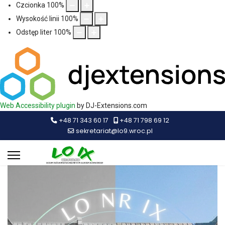
Czcionka
100
%
Wysokość linii
100
%
Odstęp liter
100
%
Web Accessibility plugin
by DJ-Extensions.com
+48 71 343 60 17
+48 71 798 69 12
sekretariat@lo9.wroc.pl