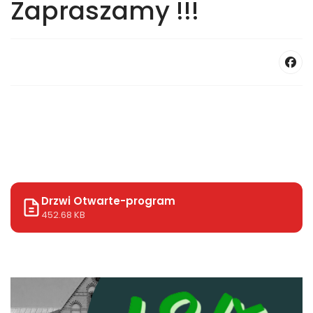
Zapraszamy !!!
Drzwi Otwarte-program
452.68 KB